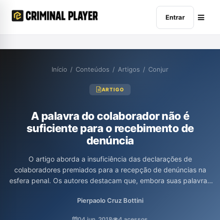
Entrar
Início
/
Conteúdos
/
Artigos
/
Conjur
ARTIGO
A palavra do colaborador não é
suficiente para o recebimento de
denúncia
O artigo aborda a insuficiência das declarações de
colaboradores premiados para a recepção de denúncias na
esfera penal. Os autores destacam que, embora suas palavras
sejam importantes para direcionar investigações, elas não
Pierpaolo Cruz Bottini
constituem provas autônomas e devem ser corroboradas por
elementos objetivos. O texto enfatiza que a mera palavra do
04 jun. 2018
4 acessos