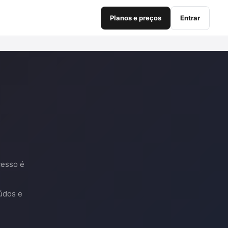
Planos e preços
Entrar
cesso é
údos e