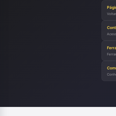
Págin
Volta
Con
Acess
Ferr
Ferra
Com
Conh