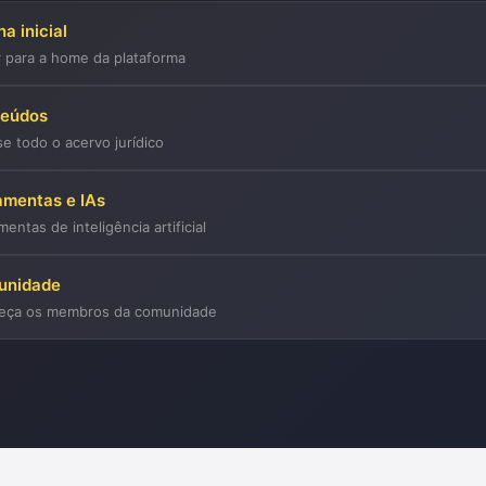
a inicial
r para a home da plataforma
teúdos
e todo o acervo jurídico
amentas e IAs
mentas de inteligência artificial
unidade
eça os membros da comunidade