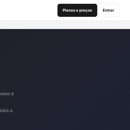
Planos e preços
Entrar
cesso é
údos e