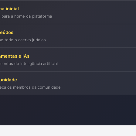
a inicial
r para a home da plataforma
teúdos
e todo o acervo jurídico
amentas e IAs
mentas de inteligência artificial
unidade
eça os membros da comunidade