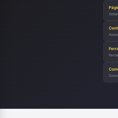
Págin
Volta
Con
Acess
Ferr
Ferra
Com
Conh