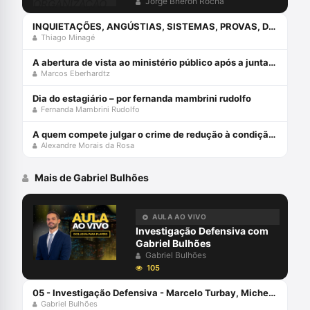
CRIMINOSA?
Jorge Bheron Rocha
INQUIETAÇÕES, ANGÚSTIAS, SISTEMAS, PROVAS, DIREITO E O ERRO DA COMPREENSÃO JURÍDICA ESTUDANDO APENAS O DIREITO.
Thiago Minagé
A abertura de vista ao ministério público após a juntada da resposta à acusação
Marcos Eberhardtz
Dia do estagiário – por fernanda mambrini rudolfo
Fernanda Mambrini Rudolfo
A quem compete julgar o crime de redução à condição análoga à escravo (cp, art. 149)?
Alexandre Morais da Rosa
Mais de Gabriel Bulhões
AULA AO VIVO
Investigação Defensiva com
Gabriel Bulhões
Gabriel Bulhões
105
05 - Investigação Defensiva - Marcelo Turbay, Michelle Aguiar e Gabriel Bulhões - Defesa Solidária
Gabriel Bulhões