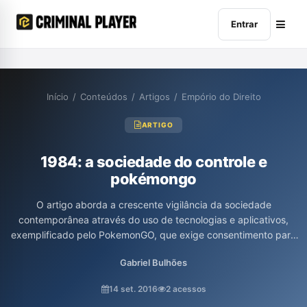
Entrar
Início
/
Conteúdos
/
Artigos
/
Empório do Direito
ARTIGO
1984: a sociedade do controle e
pokémongo
O artigo aborda a crescente vigilância da sociedade
contemporânea através do uso de tecnologias e aplicativos,
exemplificado pelo PokemonGO, que exige consentimento para
coletar dados pessoais, como localização e informações de
Gabriel Bulhões
contato. O autor, Gabriel Bulhões, relaciona essa prática ao
conceito de “sociedade do controle”, discutindo como a
14 set. 2016
2 acessos
tecnologia aperfeiçoa os mecanismos de monitoramento e