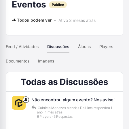
Eventos
Público
Todos podem ver
Ativo 3 meses atrás
Feed / Atividades
Discussões
Álbuns
Players
Documentos
Imagens
Todas as Discussões
Não encontrou algum evento? Nos avise!
Gabriela Menezes Mendes De Lima
respondeu
1
ano , 1 mês atrás
6 Players
·
5 Respostas