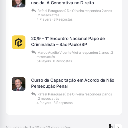
uso da IA Generativa no Direito
Rafael Paraguassú De Oliveira
respondeu
2 anos
, 2 meses atrás
4 Players
·
3 Respostas
20/9 – 1° Encontro Nacional Papo de
Criminalista – São Paulo/SP
Marco Aurélio Vicente Vieira
respondeu
2 anos , 2
meses atrás
5 Players
·
8 Respostas
Curso de Capacitação em Acordo de Não
Persecução Penal
Rafael Paraguassú De Oliveira
respondeu
2 anos
, 2 meses atrás
4 Players
·
3 Respostas
Visualizando 1 - 10 de 13 discussões
1
2