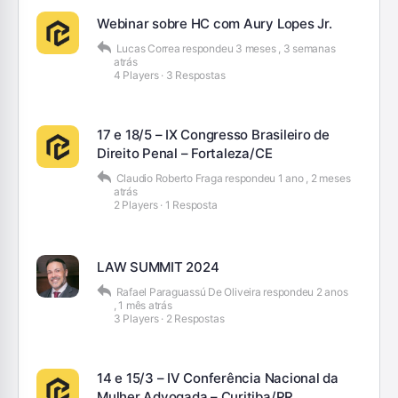
Webinar sobre HC com Aury Lopes Jr.
Lucas Correa
respondeu
3 meses , 3 semanas
atrás
4 Players
·
3 Respostas
17 e 18/5 – IX Congresso Brasileiro de
Direito Penal – Fortaleza/CE
Claudio Roberto Fraga
respondeu
1 ano , 2 meses
atrás
2 Players
·
1 Resposta
LAW SUMMIT 2024
Rafael Paraguassú De Oliveira
respondeu
2 anos
, 1 mês atrás
3 Players
·
2 Respostas
14 e 15/3 – IV Conferência Nacional da
Mulher Advogada – Curitiba/PR