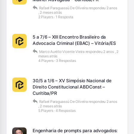
Rafael Paraguassú De Oliveira
respondeu
2 anos
, 2 meses atrás
2 Players
·
1 Resposta
5 a 7/6 – XIII Encontro Brasileiro da
Advocacia Criminal (EBAC) – Vitória/ES
Marco Aurélio Vicente Vieira
respondeu
2 anos , 2
meses atrás
4 Players
·
3 Respostas
30/5 a 1/6 – XV Simpósio Nacional de
Direito Constitucional ABDConst –
Curitiba/PR
Rafael Paraguassú De Oliveira
respondeu
2 anos
, 2 meses atrás
5 Players
·
4 Respostas
Engenharia de prompts para advogados: